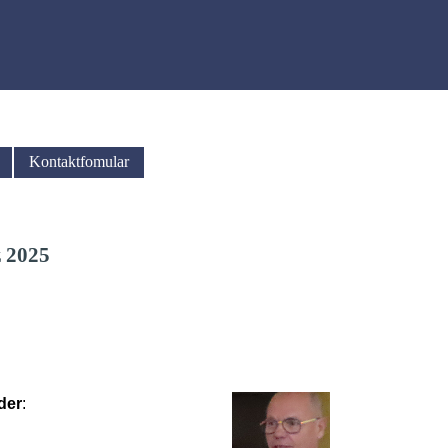
Kontaktfomular
▼
z 2025
der
: