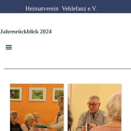
Direkt zum Seiteninhalt
Heimatverein  Vehlefanz e.V.
Jahresrückblick 2024
Menü überspringen
________________________________________________