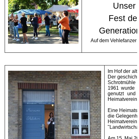
Unser
Fest de
Generatio
Auf dem Vehlefanzer 
Im Hof der al
Der geschicht
Schrotmühle u
1961 wurde d
genutzt und
Heimatvereins
Eine Heimatst
die Gelegenhe
Heimatverein 
"
Landwirtscha
Am 15. Mai 20