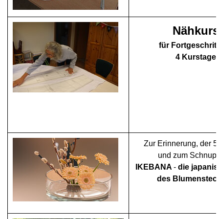
Nähkurs
für Fortgeschrit
4 Kurstage
Zur Erinnerung, der 5
und zum Schnupp
IKEBANA
-
die japani
des Blumenstec